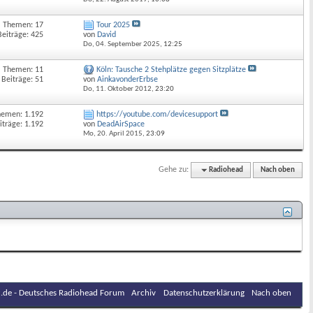
Themen: 17
Tour 2025
Beiträge: 425
von
David
Do, 04. September 2025,
12:25
Themen: 11
Köln: Tausche 2 Stehplätze gegen Sitzplätze
Beiträge: 51
von
AinkavonderErbse
Do, 11. Oktober 2012,
23:20
hemen: 1.192
https://youtube.com/devicesupport
iträge: 1.192
von
DeadAirSpace
Mo, 20. April 2015,
23:09
Gehe zu:
Radiohead
Nach oben
.de - Deutsches Radiohead Forum
Archiv
Datenschutzerklärung
Nach oben