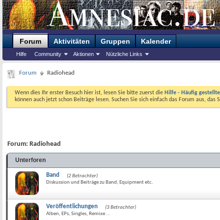
Forum
Aktivitäten
Gruppen
Kalender
Hilfe
Community
Aktionen
Nützliche Links
Forum
Radiohead
Wenn dies Ihr erster Besuch hier ist, lesen Sie bitte zuerst die
Hilfe - Häufig gestellt
können auch jetzt schon Beiträge lesen. Suchen Sie sich einfach das Forum aus, das S
Forum:
Radiohead
Unterforen
Band
(2 Betrachter)
Diskussion und Beiträge zu Band, Equipment etc.
Veröffentlichungen
(3 Betrachter)
Alben, EPs, Singles, Remixe ...