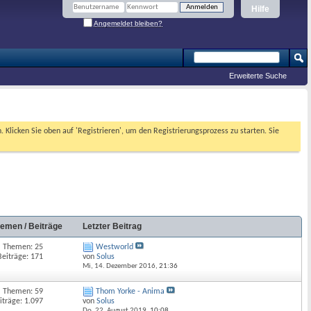
Hilfe
Angemeldet bleiben?
Erweiterte Suche
. Klicken Sie oben auf 'Registrieren', um den Registrierungsprozess zu starten. Sie
emen / Beiträge
Letzter Beitrag
Themen: 25
Westworld
Beiträge: 171
von
Solus
Mi, 14. Dezember 2016,
21:36
Themen: 59
Thom Yorke - Anima
iträge: 1.097
von
Solus
Do, 22. August 2019,
10:08