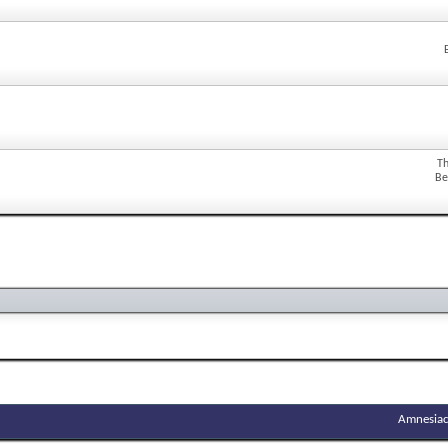
T
Be
Amnesiac