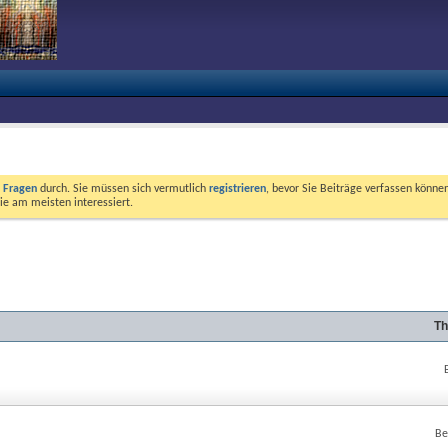
e Fragen
durch. Sie müssen sich vermutlich
registrieren
, bevor Sie Beiträge verfassen können
ie am meisten interessiert.
Th
Be