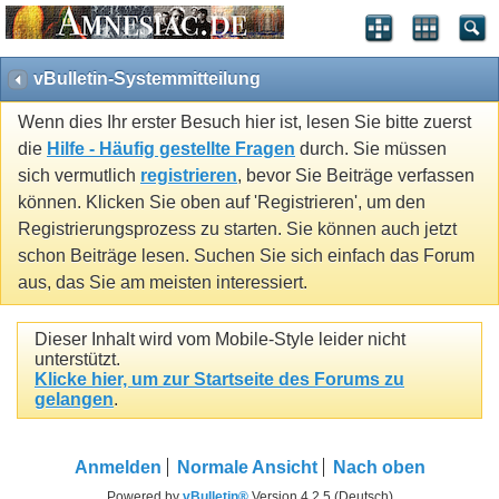
vBulletin-Systemmitteilung
Wenn dies Ihr erster Besuch hier ist, lesen Sie bitte zuerst
die
Hilfe - Häufig gestellte Fragen
durch. Sie müssen
sich vermutlich
registrieren
, bevor Sie Beiträge verfassen
können. Klicken Sie oben auf 'Registrieren', um den
Registrierungsprozess zu starten. Sie können auch jetzt
schon Beiträge lesen. Suchen Sie sich einfach das Forum
aus, das Sie am meisten interessiert.
Dieser Inhalt wird vom Mobile-Style leider nicht
unterstützt.
Klicke hier, um zur Startseite des Forums zu
gelangen
.
Anmelden
Normale Ansicht
Nach oben
Powered by
vBulletin®
Version 4.2.5 (Deutsch)