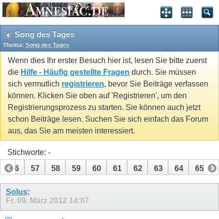
Song des Tages
Thema:
Song des Tages
Wenn dies Ihr erster Besuch hier ist, lesen Sie bitte zuerst
die
Hilfe - Häufig gestellte Fragen
durch. Sie müssen
sich vermutlich
registrieren
, bevor Sie Beiträge verfassen
können. Klicken Sie oben auf 'Registrieren', um den
Registrierungsprozess zu starten. Sie können auch jetzt
schon Beiträge lesen. Suchen Sie sich einfach das Forum
aus, das Sie am meisten interessiert.
Stichworte:
-
56
57
58
59
60
61
62
63
64
65
71
72
73
74
Solus
:
Fr, 09. März 2012
14:07