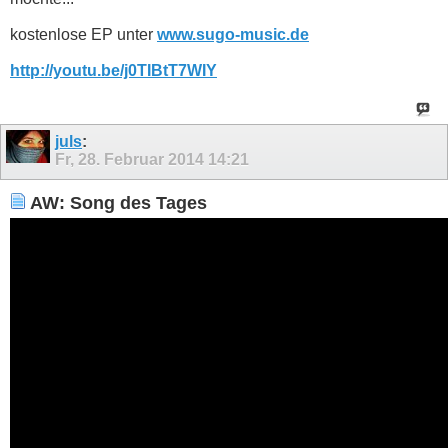
kostenlose EP unter
www.sugo-music.de
http://youtu.be/j0TIBtT7WIY
juls
:
Fr, 28. Februar 2014
14:21
AW: Song des Tages