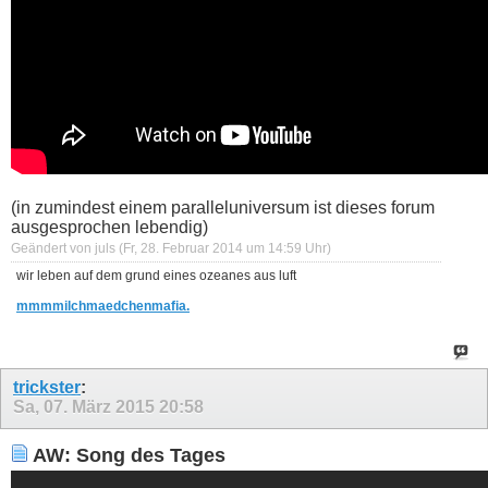
(in zumindest einem paralleluniversum ist dieses forum
ausgesprochen lebendig)
Geändert von juls (Fr, 28. Februar 2014 um
14:59
Uhr)
wir leben auf dem grund eines ozeanes aus luft
mmmmilchmaedchenmafia.
trickster
:
Sa, 07. März 2015
20:58
AW: Song des Tages