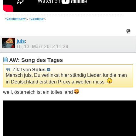
,
>
Calciumturm
<, >
Leggöng
<
juls
:
Di, 13. März 2012
11:39
AW: Song des Tages
Zitat von
Solus
Mensch juls, Du verlinkst hier ständig Lieder, für die man
in Deutschland erst den Proxy anwerfen muss.
weil, österreich ist ein tolles land