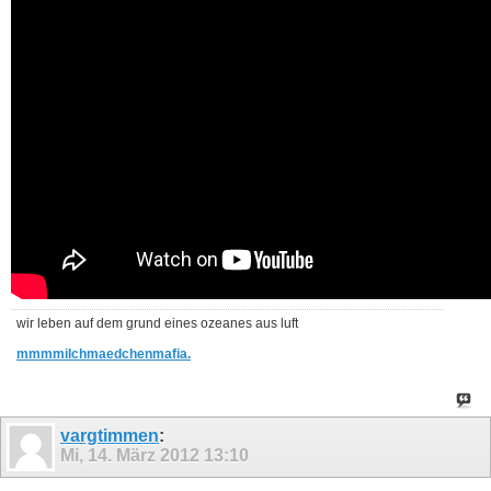
wir leben auf dem grund eines ozeanes aus luft
mmmmilchmaedchenmafia.
vargtimmen
:
Mi, 14. März 2012
13:10