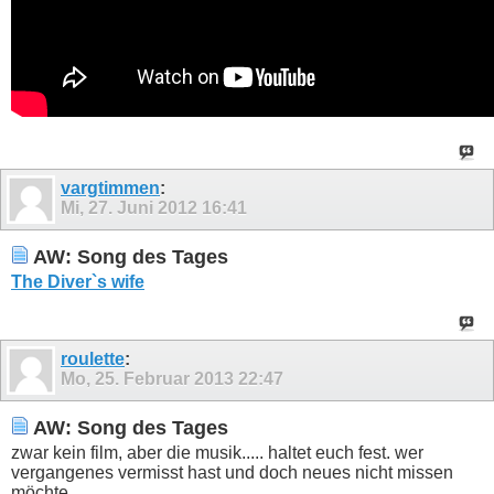
vargtimmen
:
Mi, 27. Juni 2012
16:41
AW: Song des Tages
The Diver`s wife
roulette
:
Mo, 25. Februar 2013
22:47
AW: Song des Tages
zwar kein film, aber die musik..... haltet euch fest. wer
vergangenes vermisst hast und doch neues nicht missen
möchte...