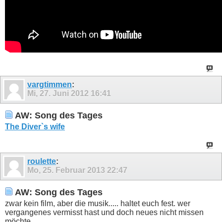
vargtimmen
:
Mi, 27. Juni 2012
16:41
AW: Song des Tages
The Diver`s wife
roulette
:
Mo, 25. Februar 2013
22:47
AW: Song des Tages
zwar kein film, aber die musik..... haltet euch fest. wer
vergangenes vermisst hast und doch neues nicht missen
möchte...