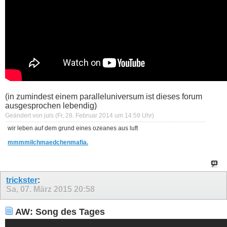
(in zumindest einem paralleluniversum ist dieses forum
ausgesprochen lebendig)
Geändert von juls (Fr, 28. Februar 2014 um
14:59
Uhr)
wir leben auf dem grund eines ozeanes aus luft
mmmmilchmaedchenmafia.
trickster
:
Sa, 07. März 2015
20:58
AW: Song des Tages