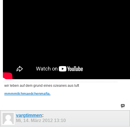
wir leben auf dem grund eines ozeanes aus luft
mmmmilchmaedchenmafia.
vargtimmen
:
Mi, 14. März 2012
13:10