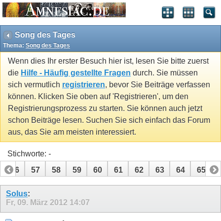
Song des Tages
Thema:
Song des Tages
Wenn dies Ihr erster Besuch hier ist, lesen Sie bitte zuerst
die
Hilfe - Häufig gestellte Fragen
durch. Sie müssen
sich vermutlich
registrieren
, bevor Sie Beiträge verfassen
können. Klicken Sie oben auf 'Registrieren', um den
Registrierungsprozess zu starten. Sie können auch jetzt
schon Beiträge lesen. Suchen Sie sich einfach das Forum
aus, das Sie am meisten interessiert.
Stichworte:
-
56
57
58
59
60
61
62
63
64
65
71
72
73
74
Solus
:
Fr, 09. März 2012
14:07