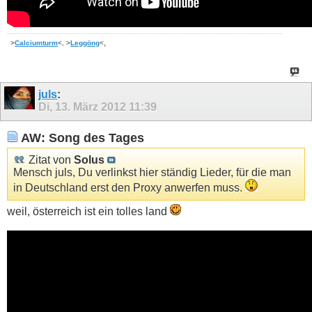
,
>
Calciumturm
<, >
Leggöng
<
juls
:
Di, 13. März 2012
11:39
AW: Song des Tages
Zitat von
Solus
Mensch juls, Du verlinkst hier ständig Lieder, für die man
in Deutschland erst den Proxy anwerfen muss.
weil, österreich ist ein tolles land