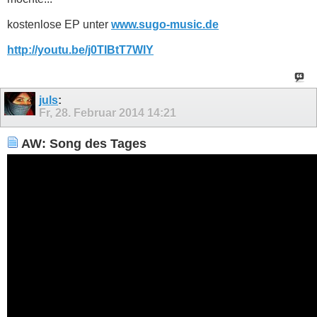
kostenlose EP unter
www.sugo-music.de
http://youtu.be/j0TIBtT7WIY
juls
:
Fr, 28. Februar 2014
14:21
AW: Song des Tages