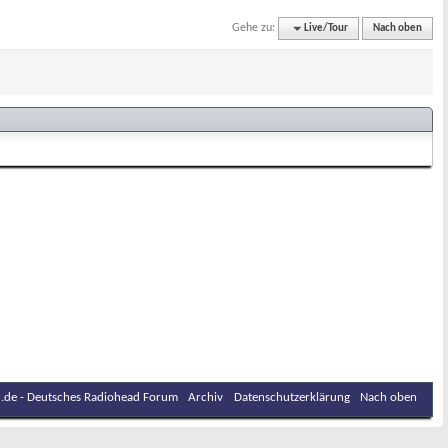
Gehe zu:
Live/Tour
Nach oben
.de - Deutsches Radiohead Forum
Archiv
Datenschutzerklärung
Nach oben