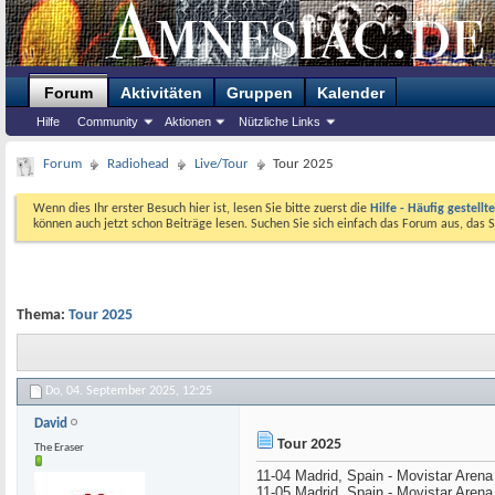
Forum
Aktivitäten
Gruppen
Kalender
Hilfe
Community
Aktionen
Nützliche Links
Forum
Radiohead
Live/Tour
Tour 2025
Wenn dies Ihr erster Besuch hier ist, lesen Sie bitte zuerst die
Hilfe - Häufig gestellt
können auch jetzt schon Beiträge lesen. Suchen Sie sich einfach das Forum aus, das S
Thema:
Tour 2025
Do, 04. September 2025,
12:25
David
Tour 2025
The Eraser
11-04 Madrid, Spain - Movistar Arena
11-05 Madrid, Spain - Movistar Arena