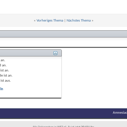
«
Vorheriges Thema
|
Nächstes Thema
»
t
an
.
nd
an
.
ist
an
.
e ist
an
.
ist
aus
.
ln
Amnesiac