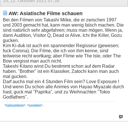
Di, 12. Oktober 2021
07:38
AW: Asiatische Filme schauen
Bei den Filmen von Takashi Miike, die er zwischen 1997
und 2003 gemacht hat, kann man wenig falsch machen. Die
sind natürlich sehr abgefahren; muss man mögen. Wenn ja,
dann Audition, Visitor Q, Dead or Alive, Ichi the Killer, Gozu
gucken.
Kim Ki-duk ist auch ein spannender Regisseur (gewesen;
fuck Corona). Die Filme, die ich von ihm kenne, sind
teilweise recht wortkarg; aber Flime wie The Isle, oder The
Bow vergisst man auch nicht.
Takeshi Kitano wirst Du bestimmt schon auf dem Radar
haben. "Brother" ist ein Klassiker, Zatochi kann man auch
mal gucken.
Darf auchs mal ein 4 Stunden Film sein? Love Exposure !
Und wenn Du schon alle Animes von Hayao Miyazaki durch
hast, guck mal "Paprika", und zu Weihnachten "Tokio
Godfathers".
,
>
Calciumturm
<, >
Leggöng
<