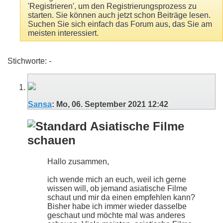
'Registrieren', um den Registrierungsprozess zu
starten. Sie können auch jetzt schon Beiträge lesen.
Suchen Sie sich einfach das Forum aus, das Sie am
meisten interessiert.
Stichworte:
-
Sansa
:
Mo, 06. September 2021
12:42
Asiatische Filme
schauen
Hallo zusammen,
ich wende mich an euch, weil ich gerne
wissen will, ob jemand asiatische Filme
schaut und mir da einen empfehlen kann?
Bisher habe ich immer wieder dasselbe
geschaut und möchte mal was anderes