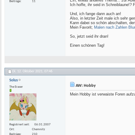
Ein, etwas anderes Thema... zur Ab
Beiträge
11
Ich hoffe, ihr seid in Schreiblaune!?
Und, ich fange dann auch an!
Also, in letzter Zeit male ich sehr ger
Kann dabei so schön abschalten, den
Mein Favorit;
Malen nach Zahlen Bl
So, jetzt seid ihr dran!
Einen schönen Tag!
Di, 12. Oktober 2021,
07:46
Solus
AW: Hobby
The Eraser
Mein Hobby ist verwaiste Foren aufz
Registriert seit
06.01.2007
Ort
Chemnitz
Beiträge
210