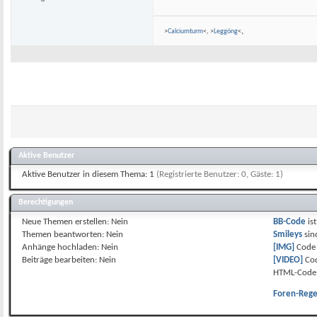
,
>
Calciumturm
<, >
Leggöng
<
Aktive Benutzer
Aktive Benutzer in diesem Thema: 1
(Registrierte Benutzer: 0, Gäste: 1)
Berechtigungen
Neue Themen erstellen:
Nein
BB-Code
is
Themen beantworten:
Nein
Smileys
si
Anhänge hochladen:
Nein
[IMG]
Code 
Beiträge bearbeiten:
Nein
[VIDEO]
Cod
HTML-Code 
Foren-Rege