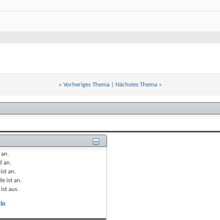
«
Vorheriges Thema
|
Nächstes Thema
»
t
an
.
nd
an
.
ist
an
.
e ist
an
.
ist
aus
.
ln