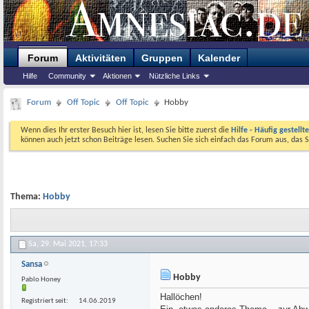
Forum
Aktivitäten
Gruppen
Kalender
Hilfe
Community
Aktionen
Nützliche Links
Forum
Off Topic
Off Topic
Hobby
Wenn dies Ihr erster Besuch hier ist, lesen Sie bitte zuerst die
Hilfe - Häufig gestellt
können auch jetzt schon Beiträge lesen. Suchen Sie sich einfach das Forum aus, das S
Thema:
Hobby
Sa, 29. Mai 2021,
17:33
Sansa
Hobby
Pablo Honey
Hallöchen!
Registriert seit
14.06.2019