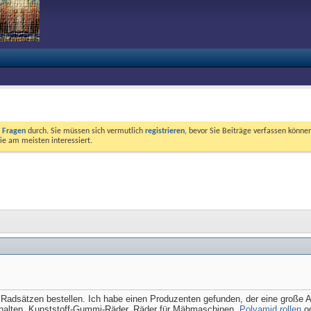
e Fragen
durch. Sie müssen sich vermutlich
registrieren
, bevor Sie Beiträge verfassen können
ie am meisten interessiert.
 Radsätzen bestellen. Ich habe einen Produzenten gefunden, der eine große A
erhalten. Kunststoff-Gummi-Räder, Räder für Mähmaschinen,
Polyamid rollen
od