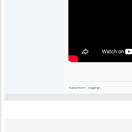
,
>
Calciumturm
<, >
Leggöng
<