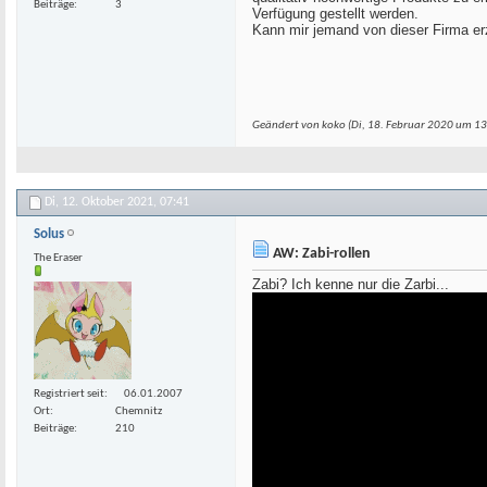
Beiträge
3
Verfügung gestellt werden.
Kann mir jemand von dieser Firma er
Geändert von koko (Di, 18. Februar 2020 um
13
Di, 12. Oktober 2021,
07:41
Solus
AW: Zabi-rollen
The Eraser
Zabi? Ich kenne nur die Zarbi...
Registriert seit
06.01.2007
Ort
Chemnitz
Beiträge
210