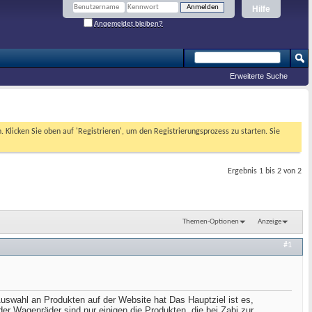
Hilfe
Angemeldet bleiben?
Erweiterte Suche
. Klicken Sie oben auf 'Registrieren', um den Registrierungsprozess zu starten. Sie
Ergebnis 1 bis 2 von 2
Themen-Optionen
Anzeige
#1
uswahl an Produkten auf der Website hat Das Hauptziel ist es,
er Wagenräder sind nur einigen die Produkten, die bei Zabi zur