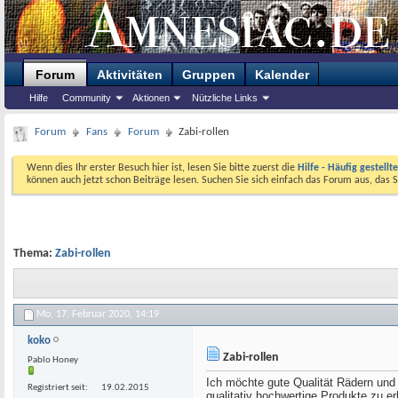
Forum
Aktivitäten
Gruppen
Kalender
Hilfe
Community
Aktionen
Nützliche Links
Forum
Fans
Forum
Zabi-rollen
Wenn dies Ihr erster Besuch hier ist, lesen Sie bitte zuerst die
Hilfe - Häufig gestellt
können auch jetzt schon Beiträge lesen. Suchen Sie sich einfach das Forum aus, das S
Thema:
Zabi-rollen
Mo, 17. Februar 2020,
14:19
koko
Zabi-rollen
Pablo Honey
Ich möchte gute Qualität Rädern und
Registriert seit
19.02.2015
qualitativ hochwertige Produkte zu 