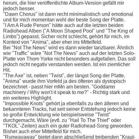
herum, die hier veröffentlichte Album-Version gefällt mir
jedoch besser.
"Dawn Chorus" ist dann recht minimalistisch und emotional
und für mich momentan wohl der beste Song der Platte.
"I Am A Rude Person" hätte auch auf die letzten beiden
Radiohead Alben ("A Moon Shaped Pool" und "The King of
Limbs") gepasst. Sicher nicht schlecht, gehört für mich, im
Kontext von "Anima", aber eher ins Mittelfeld.
Bei "Not The News" wird es dann wieder tanzbarer. Ähnlich
wie "Traffic" wäre "Not The News" auch auf der letzten Solo-
Platte von Thom Yorke nicht besonders aufgefallen. Das soll
jedoch nicht negativ verstanden werden. Ist ein ziemlicher
Hit.
"The Axe" ist, neben "Twist", der längst Song der Platte.
"Anima" wurde ihm Vorfeld ja des öfteren als dystopisch
bezeichnet - passt hier mMn am besten. "Goddamn
machinery / Why won't it speak to me?" - Richtig stark und
ein weiteres Highlight.
"Impossible Knots" gehört ja ebenfalls zu den älteren und
bekannteren Tracks, hat seit seiner Entstehung jedoch keine
so große Entwicklung wie beispielsweise "Twist"
durchgemacht. Wäre (evtl. zu "Hail To The Thief" oder
"TKOL"-Zeiten) auch ein guter Radiohead-Song geworden.
Bisher auch eher Mittelfeld für mich.
"Runwayaway" bietet dann abschließend treibenden "Kraut-