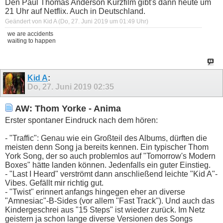
Den Paul Thomas Anderson Kurzfilm gibt's dann heute um
21 Uhr auf Netflix. Auch in Deutschland.
Geändert von Kid A (Do, 27. Juni 2019 um
01:49
Uhr)
we are accidents
waiting to happen
Kid A
:
Do, 27. Juni 2019
02:35
AW: Thom Yorke - Anima
Erster spontaner Eindruck nach dem hören:
- "Traffic": Genau wie ein Großteil des Albums, dürften die
meisten denn Song ja bereits kennen. Ein typischer Thom
York Song, der so auch problemlos auf "Tomorrow's Modern
Boxes" hätte landen können. Jedenfalls ein guter Einstieg.
- "Last I Heard" verströmt dann anschließend leichte "Kid A"-
Vibes. Gefällt mir richtig gut.
- "Twist" erinnert anfangs hingegen eher an diverse
"Amnesiac"-B-Sides (vor allem "Fast Track"). Und auch das
Kindergeschrei aus "15 Steps" ist wieder zurück. Im Netz
geistern ja schon lange diverse Versionen des Songs