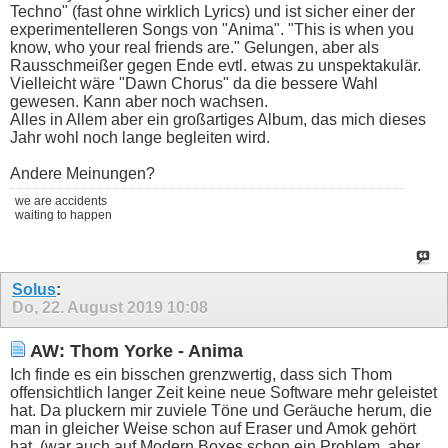
Techno" (fast ohne wirklich Lyrics) und ist sicher einer der
experimentelleren Songs von "Anima". "This is when you
know, who your real friends are." Gelungen, aber als
Rausschmeißer gegen Ende evtl. etwas zu unspektakulär.
Vielleicht wäre "Dawn Chorus" da die bessere Wahl
gewesen. Kann aber noch wachsen.
Alles in Allem aber ein großartiges Album, das mich dieses
Jahr wohl noch lange begleiten wird.
Andere Meinungen?
we are accidents
waiting to happen
Solus
:
Do, 22. August 2019
10:08
AW: Thom Yorke - Anima
Ich finde es ein bisschen grenzwertig, dass sich Thom
offensichtlich langer Zeit keine neue Software mehr geleistet
hat. Da pluckern mir zuviele Töne und Geräuche herum, die
man in gleicher Weise schon auf Eraser und Amok gehört
hat. (war auch auf Modern Boxes schon ein Problem, aber