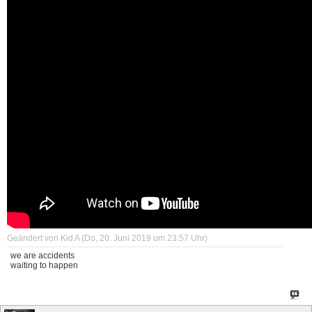
Geändert von Kid A (Do, 20. Juni 2019 um
23:57
Uhr)
we are accidents
waiting to happen