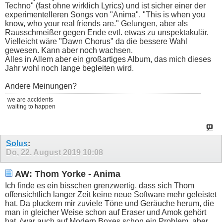
Techno" (fast ohne wirklich Lyrics) und ist sicher einer der
experimentelleren Songs von "Anima". "This is when you
know, who your real friends are." Gelungen, aber als
Rausschmeißer gegen Ende evtl. etwas zu unspektakulär.
Vielleicht wäre "Dawn Chorus" da die bessere Wahl
gewesen. Kann aber noch wachsen.
Alles in Allem aber ein großartiges Album, das mich dieses
Jahr wohl noch lange begleiten wird.
Andere Meinungen?
we are accidents
waiting to happen
Solus
:
Do, 22. August 2019
10:08
AW: Thom Yorke - Anima
Ich finde es ein bisschen grenzwertig, dass sich Thom
offensichtlich langer Zeit keine neue Software mehr geleistet
hat. Da pluckern mir zuviele Töne und Geräuche herum, die
man in gleicher Weise schon auf Eraser und Amok gehört
hat. (war auch auf Modern Boxes schon ein Problem, aber