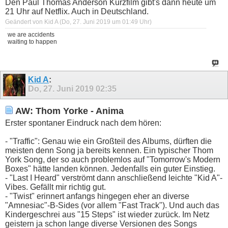
Den Paul Thomas Anderson Kurzfilm gibt's dann heute um
21 Uhr auf Netflix. Auch in Deutschland.
Geändert von Kid A (Do, 27. Juni 2019 um
01:49
Uhr)
we are accidents
waiting to happen
Kid A
:
Do, 27. Juni 2019
02:35
AW: Thom Yorke - Anima
Erster spontaner Eindruck nach dem hören:
- "Traffic": Genau wie ein Großteil des Albums, dürften die
meisten denn Song ja bereits kennen. Ein typischer Thom
York Song, der so auch problemlos auf "Tomorrow's Modern
Boxes" hätte landen können. Jedenfalls ein guter Einstieg.
- "Last I Heard" verströmt dann anschließend leichte "Kid A"-
Vibes. Gefällt mir richtig gut.
- "Twist" erinnert anfangs hingegen eher an diverse
"Amnesiac"-B-Sides (vor allem "Fast Track"). Und auch das
Kindergeschrei aus "15 Steps" ist wieder zurück. Im Netz
geistern ja schon lange diverse Versionen des Songs