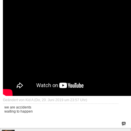
Geändert von Kid A (Do, 20. Juni 2019 um
23:57
Uhr)
we are accidents
waiting to happen