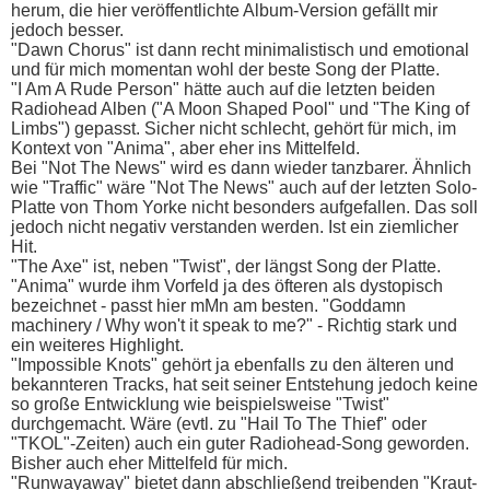
herum, die hier veröffentlichte Album-Version gefällt mir
jedoch besser.
"Dawn Chorus" ist dann recht minimalistisch und emotional
und für mich momentan wohl der beste Song der Platte.
"I Am A Rude Person" hätte auch auf die letzten beiden
Radiohead Alben ("A Moon Shaped Pool" und "The King of
Limbs") gepasst. Sicher nicht schlecht, gehört für mich, im
Kontext von "Anima", aber eher ins Mittelfeld.
Bei "Not The News" wird es dann wieder tanzbarer. Ähnlich
wie "Traffic" wäre "Not The News" auch auf der letzten Solo-
Platte von Thom Yorke nicht besonders aufgefallen. Das soll
jedoch nicht negativ verstanden werden. Ist ein ziemlicher
Hit.
"The Axe" ist, neben "Twist", der längst Song der Platte.
"Anima" wurde ihm Vorfeld ja des öfteren als dystopisch
bezeichnet - passt hier mMn am besten. "Goddamn
machinery / Why won't it speak to me?" - Richtig stark und
ein weiteres Highlight.
"Impossible Knots" gehört ja ebenfalls zu den älteren und
bekannteren Tracks, hat seit seiner Entstehung jedoch keine
so große Entwicklung wie beispielsweise "Twist"
durchgemacht. Wäre (evtl. zu "Hail To The Thief" oder
"TKOL"-Zeiten) auch ein guter Radiohead-Song geworden.
Bisher auch eher Mittelfeld für mich.
"Runwayaway" bietet dann abschließend treibenden "Kraut-