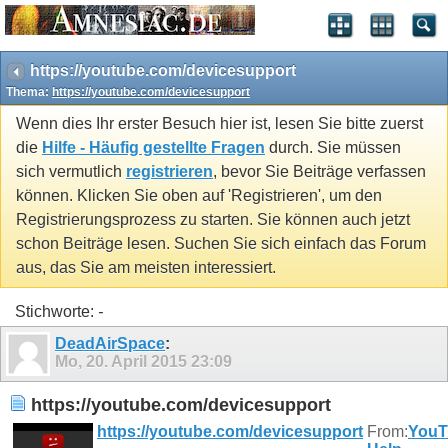
https://youtube.com/devicesupport
Thema:
https://youtube.com/devicesupport
Wenn dies Ihr erster Besuch hier ist, lesen Sie bitte zuerst
die
Hilfe - Häufig gestellte Fragen
durch. Sie müssen
sich vermutlich
registrieren
, bevor Sie Beiträge verfassen
können. Klicken Sie oben auf 'Registrieren', um den
Registrierungsprozess zu starten. Sie können auch jetzt
schon Beiträge lesen. Suchen Sie sich einfach das Forum
aus, das Sie am meisten interessiert.
Stichworte:
-
DeadAirSpace
:
Mo, 20. April 2015
23:09
https://youtube.com/devicesupport
https://youtube.com/devicesupport
From:
YouT