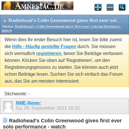
Radiohead's Colin Greenwood gives first ever solo performance - watch
Thema:
Radiohead's Colin Greenwood gives first ever solo performance -
watch
Wenn dies Ihr erster Besuch hier ist, lesen Sie bitte zuerst
die
Hilfe - Häufig gestellte Fragen
durch. Sie müssen
sich vermutlich
registrieren
, bevor Sie Beiträge verfassen
können. Klicken Sie oben auf 'Registrieren', um den
Registrierungsprozess zu starten. Sie können auch jetzt
schon Beiträge lesen. Suchen Sie sich einfach das Forum
aus, das Sie am meisten interessiert.
Stichworte:
-
NME-News
:
Sa, 28. September 2013
18:32
Radiohead's Colin Greenwood gives first ever
solo performance - watch