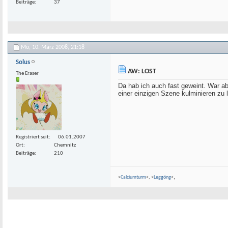
Beiträge
37
Mo, 10. März 2008,
21:18
Solus
AW: LOST
The Eraser
Da hab ich auch fast geweint. War a
einer einzigen Szene kulminieren zu 
Registriert seit
06.01.2007
Ort
Chemnitz
Beiträge
210
,
>
Calciumturm
<, >
Leggöng
<