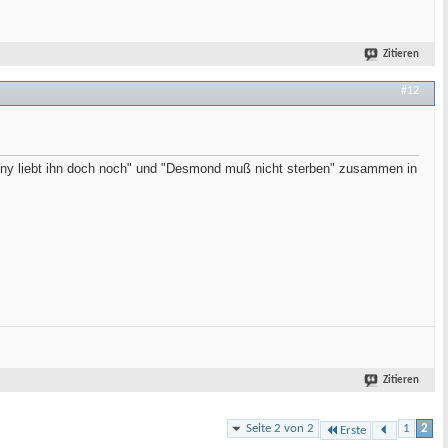
Zitieren
#12
nny liebt ihn doch noch" und "Desmond muß nicht sterben" zusammen in
Zitieren
Seite 2 von 2
1
2
Erste