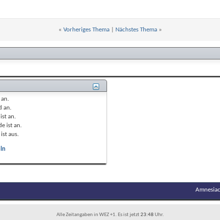
«
Vorheriges Thema
|
Nächstes Thema
»
t
an
.
nd
an
.
ist
an
.
e ist
an
.
ist
aus
.
ln
Amnesiac
Alle Zeitangaben in WEZ +1. Es ist jetzt
23:48
Uhr.