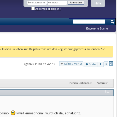
Hilfe
Angemeldet bleiben?
Erweiterte Suche
. Klicken Sie oben auf 'Registrieren', um den Registrierungsprozess zu starten. Sie
Seite 2 von 2
1
2
Ergebnis 11 bis 12 von 12
Erste
Themen-Optionen
Anzeige
#11
od-kino.
kweit emoschonall wurd ich da, schaluchz.