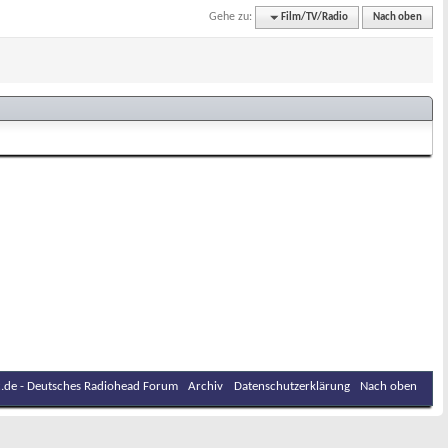
Gehe zu:
Film/TV/Radio
Nach oben
.de - Deutsches Radiohead Forum
Archiv
Datenschutzerklärung
Nach oben