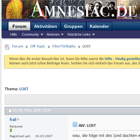
Forum
Aktivitäten
Gruppen
Kalender
Hilfe
Community
Aktionen
Nützliche Links
Forum
Off Topic
Film/TV/Radio
LOST
Wenn dies Ihr erster Besuch hier ist, lesen Sie bitte zuerst die
Hilfe - Häufig gestellt
können auch jetzt schon Beiträge lesen. Suchen Sie sich einfach das Forum aus, das S
Thema:
LOST
Do, 06. März 2008,
23:44
frail
AW: LOST
Reckoner
wau, die folge mit des (und dachten w
Registriert seit
05.03.2007