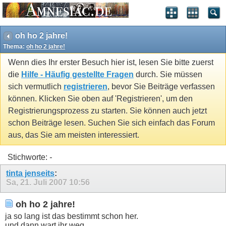
oh ho 2 jahre!
Thema:
oh ho 2 jahre!
Wenn dies Ihr erster Besuch hier ist, lesen Sie bitte zuerst
die
Hilfe - Häufig gestellte Fragen
durch. Sie müssen
sich vermutlich
registrieren
, bevor Sie Beiträge verfassen
können. Klicken Sie oben auf 'Registrieren', um den
Registrierungsprozess zu starten. Sie können auch jetzt
schon Beiträge lesen. Suchen Sie sich einfach das Forum
aus, das Sie am meisten interessiert.
Stichworte:
-
tinta jenseits
:
Sa, 21. Juli 2007
10:56
oh ho 2 jahre!
ja so lang ist das bestimmt schon her.
und dann wart ihr weg.