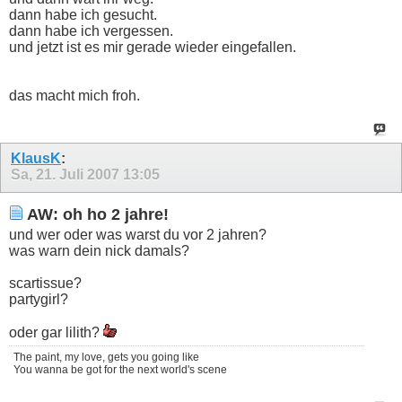
dann habe ich gesucht.
dann habe ich vergessen.
und jetzt ist es mir gerade wieder eingefallen.
das macht mich froh.
KlausK
:
Sa, 21. Juli 2007
13:05
AW: oh ho 2 jahre!
und wer oder was warst du vor 2 jahren?
was warn dein nick damals?
scartissue?
partygirl?
oder gar lilith?
The paint, my love, gets you going like
You wanna be got for the next world's scene