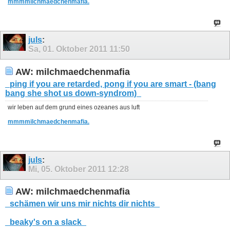
mmmmilchmaedchenmafia.
juls
:
Sa, 01. Oktober 2011
11:50
AW: milchmaedchenmafia
_ping if you are retarded, pong if you are smart - (bang
bang she shot us down-syndrom)_
wir leben auf dem grund eines ozeanes aus luft
mmmmilchmaedchenmafia.
juls
:
Mi, 05. Oktober 2011
12:28
AW: milchmaedchenmafia
_schämen wir uns mir nichts dir nichts_
_beaky's on a slack_