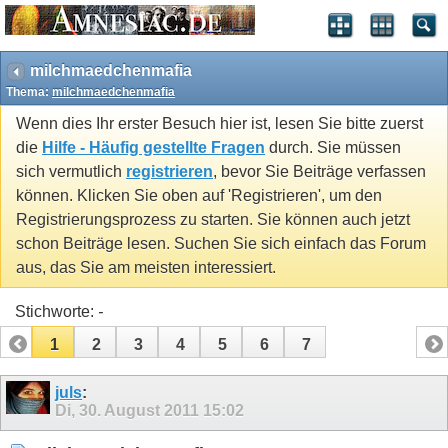
milchmaedchenmafia
Thema:
milchmaedchenmafia
Wenn dies Ihr erster Besuch hier ist, lesen Sie bitte zuerst
die
Hilfe - Häufig gestellte Fragen
durch. Sie müssen
sich vermutlich
registrieren
, bevor Sie Beiträge verfassen
können. Klicken Sie oben auf 'Registrieren', um den
Registrierungsprozess zu starten. Sie können auch jetzt
schon Beiträge lesen. Suchen Sie sich einfach das Forum
aus, das Sie am meisten interessiert.
Stichworte:
-
1
2
3
4
5
6
7
juls
:
Di, 30. August 2011
15:02