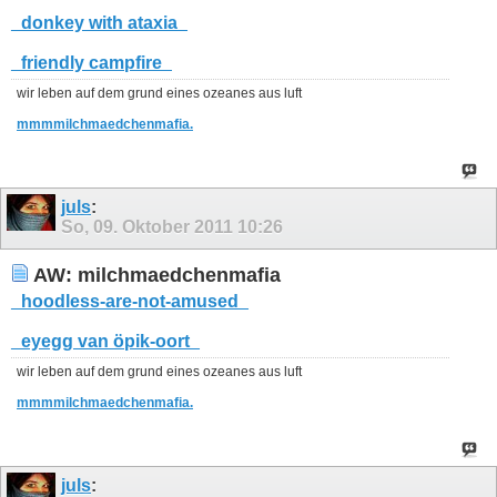
_donkey with ataxia_
_friendly campfire_
wir leben auf dem grund eines ozeanes aus luft
mmmmilchmaedchenmafia.
juls
:
So, 09. Oktober 2011
10:26
AW: milchmaedchenmafia
_hoodless-are-not-amused_
_eyegg van öpik-oort_
wir leben auf dem grund eines ozeanes aus luft
mmmmilchmaedchenmafia.
juls
: