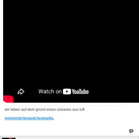
wir leben auf dem grund eines ozeanes aus luft
mmmmilchmaedchenmafia.