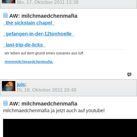
Mo, 17. Oktober 2011
13:38
AW: milchmaedchenmafia
_the sickstain chapel_
_gefangen-in-der-12tonhoelle_
_last-trip-de-licks_
wir leben auf dem grund eines ozeanes aus luft
mmmmilchmaedchenmafia.
juls
:
Di, 18. Oktober 2011
20:48
AW: milchmaedchenmafia
milchmaedchenmafia ja jetzt auch auf youtube!