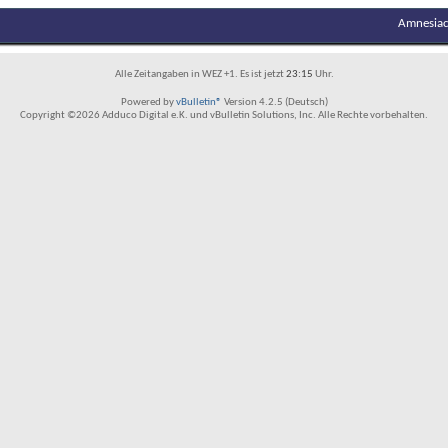
Amnesiac
Alle Zeitangaben in WEZ +1. Es ist jetzt
23:15
Uhr.
Powered by
vBulletin®
Version 4.2.5 (Deutsch)
Copyright ©2026 Adduco Digital e.K. und vBulletin Solutions, Inc. Alle Rechte vorbehalten.