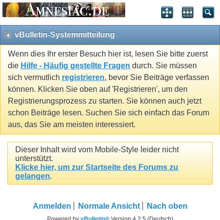
vBulletin-Systemmitteilung
Wenn dies Ihr erster Besuch hier ist, lesen Sie bitte zuerst
die
Hilfe - Häufig gestellte Fragen
durch. Sie müssen
sich vermutlich
registrieren
, bevor Sie Beiträge verfassen
können. Klicken Sie oben auf 'Registrieren', um den
Registrierungsprozess zu starten. Sie können auch jetzt
schon Beiträge lesen. Suchen Sie sich einfach das Forum
aus, das Sie am meisten interessiert.
Dieser Inhalt wird vom Mobile-Style leider nicht
unterstützt.
Klicke hier, um zur Startseite des Forums zu
gelangen
.
Anmelden
Normale Ansicht
Nach oben
Powered by
vBulletin®
Version 4.2.5 (Deutsch)