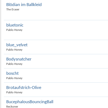
Blödian im Ballkleid
The Eraser
bluetonic
Pablo Honey
blue_velvet
Pablo Honey
Bodysnatcher
Pablo Honey
boscht
Pablo Honey
Brotaufstrich-Olive
Pablo Honey
BucephalousBouncingBall
Reckoner