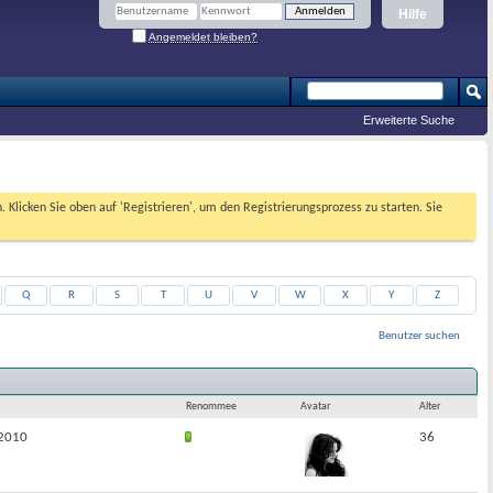
Hilfe
Angemeldet bleiben?
Erweiterte Suche
. Klicken Sie oben auf 'Registrieren', um den Registrierungsprozess zu starten. Sie
Q
R
S
T
U
V
W
X
Y
Z
Benutzer suchen
Ergebnis 1 bis 50 von 225
Die Suche dauerte
0,03
Sekunden.
Renommee
Avatar
Alter
 2010
36