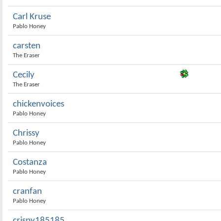
Carl Kruse
Pablo Honey
carsten
The Eraser
Cecily
The Eraser
chickenvoices
Pablo Honey
Chrissy
Pablo Honey
Costanza
Pablo Honey
cranfan
Pablo Honey
crispy185185