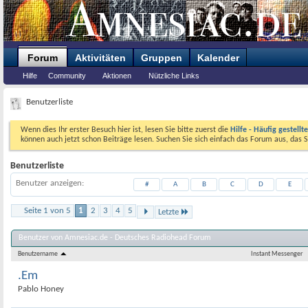
Forum
Aktivitäten
Gruppen
Kalender
Hilfe
Community
Aktionen
Nützliche Links
Benutzerliste
Wenn dies Ihr erster Besuch hier ist, lesen Sie bitte zuerst die
Hilfe - Häufig gestellt
können auch jetzt schon Beiträge lesen. Suchen Sie sich einfach das Forum aus, das S
Benutzerliste
Benutzer anzeigen
#
A
B
C
D
E
Seite 1 von 5
1
2
3
4
5
Letzte
Benutzer von Amnesiac.de - Deutsches Radiohead Forum
Benutzername
Instant Messenger
.Em
Pablo Honey