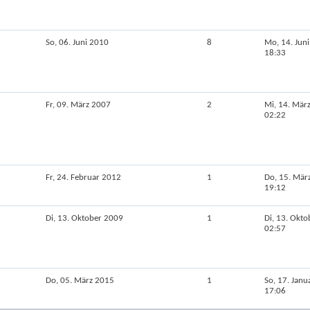
So, 06. Juni 2010
8
Mo, 14. Jun
18:33
Fr, 09. März 2007
2
Mi, 14. Mär
02:22
Fr, 24. Februar 2012
1
Do, 15. Mär
19:12
Di, 13. Oktober 2009
1
Di, 13. Okt
02:57
Do, 05. März 2015
1
So, 17. Jan
17:06