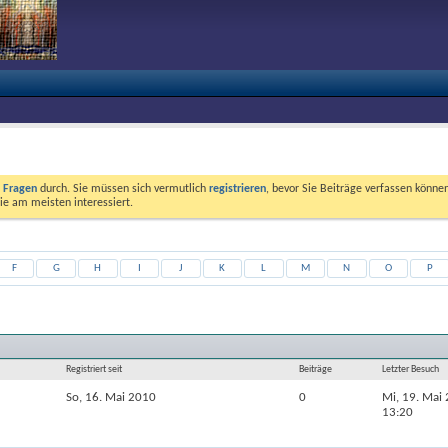
e Fragen
durch. Sie müssen sich vermutlich
registrieren
, bevor Sie Beiträge verfassen können
ie am meisten interessiert.
F
G
H
I
J
K
L
M
N
O
P
Registriert seit
Beiträge
Letzter Besuch
So, 16. Mai 2010
0
Mi, 19. Mai
13:20