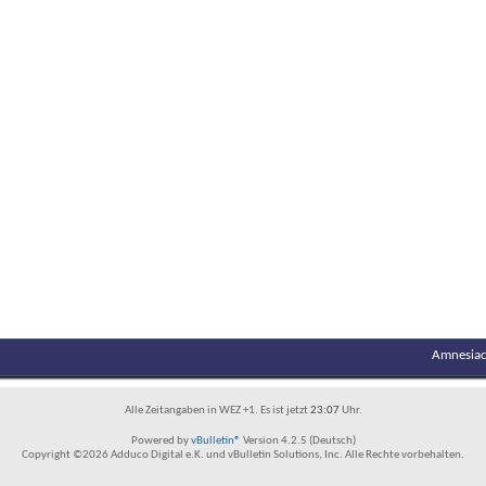
Amnesiac
Alle Zeitangaben in WEZ +1. Es ist jetzt
23:07
Uhr.
Powered by
vBulletin®
Version 4.2.5 (Deutsch)
Copyright ©2026 Adduco Digital e.K. und vBulletin Solutions, Inc. Alle Rechte vorbehalten.