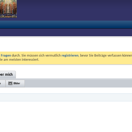
e Fragen
durch. Sie müssen sich vermutlich
registrieren
, bevor Sie Beiträge verfassen können
ie am meisten interessiert.
er mich
e
Bilder