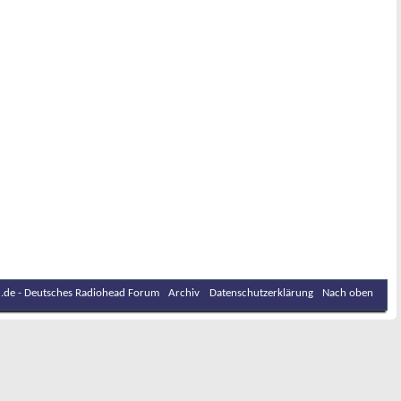
.de - Deutsches Radiohead Forum
Archiv
Datenschutzerklärung
Nach oben