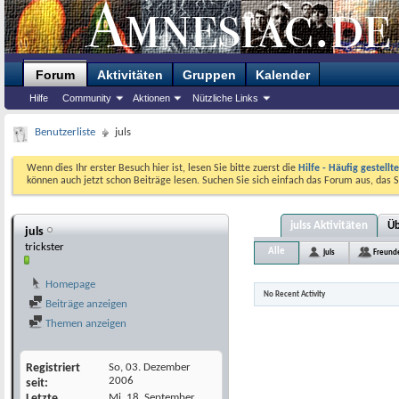
Forum
Aktivitäten
Gruppen
Kalender
Hilfe
Community
Aktionen
Nützliche Links
Benutzerliste
juls
Wenn dies Ihr erster Besuch hier ist, lesen Sie bitte zuerst die
Hilfe - Häufig gestellt
können auch jetzt schon Beiträge lesen. Suchen Sie sich einfach das Forum aus, das S
julss Aktivitäten
Üb
juls
trickster
Alle
juls
Freund
Homepage
No Recent Activity
Beiträge anzeigen
Themen anzeigen
Registriert
So, 03. Dezember
2006
seit
Letzte
Mi, 18. September