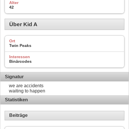
Alter
42
Über Kid A
Ort
Twin Peaks
Interessen
Binärcodes
Signatur
we are accidents
waiting to happen
Statistiken
Beiträge