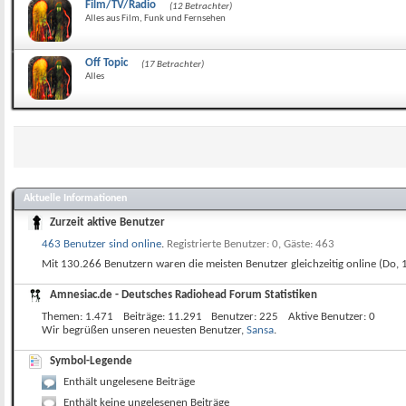
Film/TV/Radio
(12 Betrachter)
Alles aus Film, Funk und Fernsehen
Off Topic
(17 Betrachter)
Alles
Aktuelle Informationen
Zurzeit aktive Benutzer
463 Benutzer sind online
.
Registrierte Benutzer: 0, Gäste: 463
Mit 130.266 Benutzern waren die meisten Benutzer gleichzeitig online (Do, 
Amnesiac.de - Deutsches Radiohead Forum Statistiken
Themen
1.471
Beiträge
11.291
Benutzer
225
Aktive Benutzer
0
Wir begrüßen unseren neuesten Benutzer,
Sansa
.
Symbol-Legende
Enthält ungelesene Beiträge
Enthält keine ungelesenen Beiträge