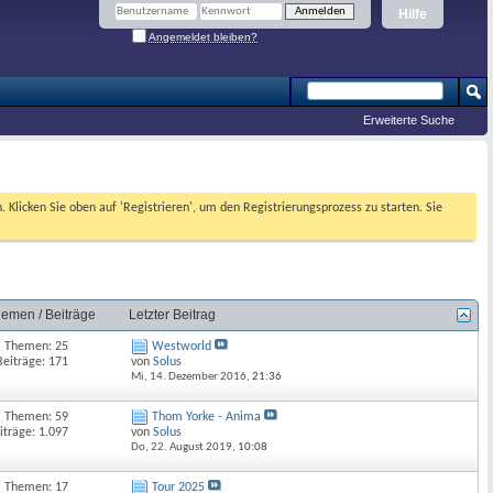
Hilfe
Angemeldet bleiben?
Erweiterte Suche
. Klicken Sie oben auf 'Registrieren', um den Registrierungsprozess zu starten. Sie
emen / Beiträge
Letzter Beitrag
Themen: 25
Westworld
Beiträge: 171
von
Solus
Mi, 14. Dezember 2016,
21:36
Themen: 59
Thom Yorke - Anima
iträge: 1.097
von
Solus
Do, 22. August 2019,
10:08
Themen: 17
Tour 2025