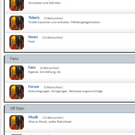
Tourdaten und Setlisten
Tickets
(4 Betrachter)
Tickets tauschen und anbieten, Mitfahrgelegenheiten
News
(16 Betrachter)
Feed
Fans
Fans
(6 Betrachter)
Eigenes, Vorstellung, etc.
Forum
(3 Betrachter)
Ankündigungen, Anregungen, Verbesserungsvorschläge
Off Topic
Musik
(13 Betrachter)
Alles zu Musik, außer Radiohead