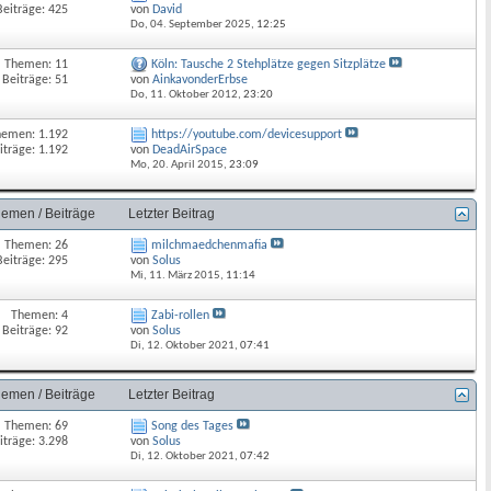
Beiträge: 425
von
David
Do, 04. September 2025,
12:25
Themen: 11
Köln: Tausche 2 Stehplätze gegen Sitzplätze
Beiträge: 51
von
AinkavonderErbse
Do, 11. Oktober 2012,
23:20
hemen: 1.192
https://youtube.com/devicesupport
iträge: 1.192
von
DeadAirSpace
Mo, 20. April 2015,
23:09
emen / Beiträge
Letzter Beitrag
Themen: 26
milchmaedchenmafia
Beiträge: 295
von
Solus
Mi, 11. März 2015,
11:14
Themen: 4
Zabi-rollen
Beiträge: 92
von
Solus
Di, 12. Oktober 2021,
07:41
emen / Beiträge
Letzter Beitrag
Themen: 69
Song des Tages
iträge: 3.298
von
Solus
Di, 12. Oktober 2021,
07:42