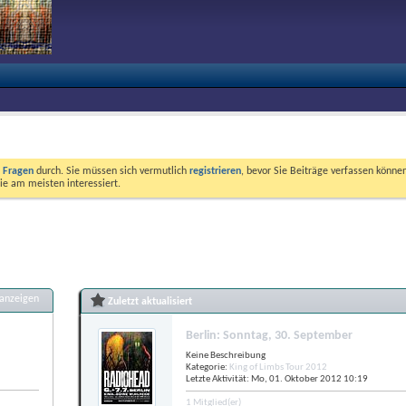
e Fragen
durch. Sie müssen sich vermutlich
registrieren
, bevor Sie Beiträge verfassen können
ie am meisten interessiert.
 anzeigen
Zuletzt aktualisiert
Berlin: Sonntag, 30. September
Keine Beschreibung
Kategorie:
King of Limbs Tour 2012
Letzte Aktivität: Mo, 01. Oktober 2012
10:19
1 Mitglied(er)