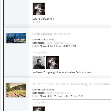
Letzte Diskussion:
Setlist
Köln: Montag 15. Oktober
Keine Beschreibung
Kategorie:
King of Limbs Tour 2012
Letzte Aktivität: Sa, 14. Juli 2012
12:40
2 Mitglied(er)
In dieser Gruppe gibt es noch keine Diskussionen.
St Triphon (VD), Schweiz: Donnerstag, 20. September
Keine Beschreibung
Kategorie:
King of Limbs Tour 2012
Letzte Aktivität: Fr, 21. September 2012
07:14
1 Mitglied(er)