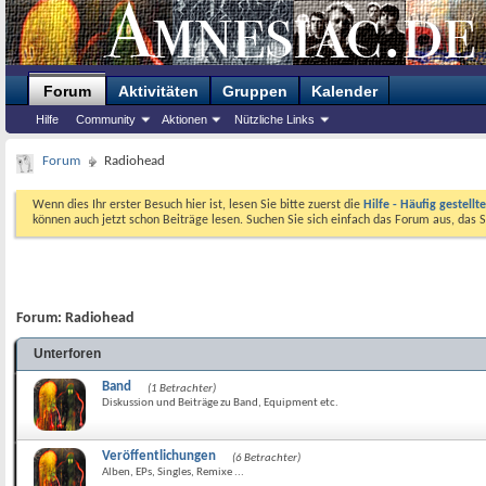
Forum
Aktivitäten
Gruppen
Kalender
Hilfe
Community
Aktionen
Nützliche Links
Forum
Radiohead
Wenn dies Ihr erster Besuch hier ist, lesen Sie bitte zuerst die
Hilfe - Häufig gestellt
können auch jetzt schon Beiträge lesen. Suchen Sie sich einfach das Forum aus, das S
Forum:
Radiohead
Unterforen
Band
(1 Betrachter)
Diskussion und Beiträge zu Band, Equipment etc.
Veröffentlichungen
(6 Betrachter)
Alben, EPs, Singles, Remixe ...