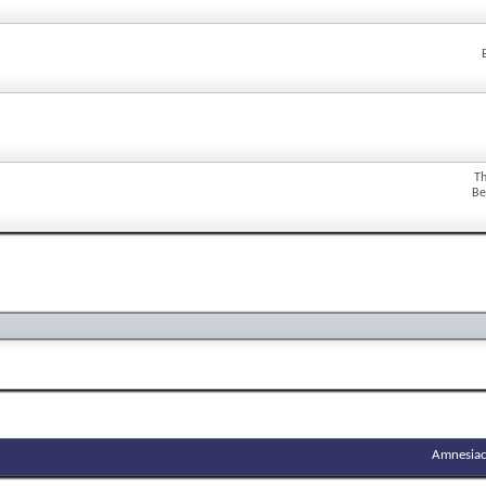
T
Be
Amnesiac