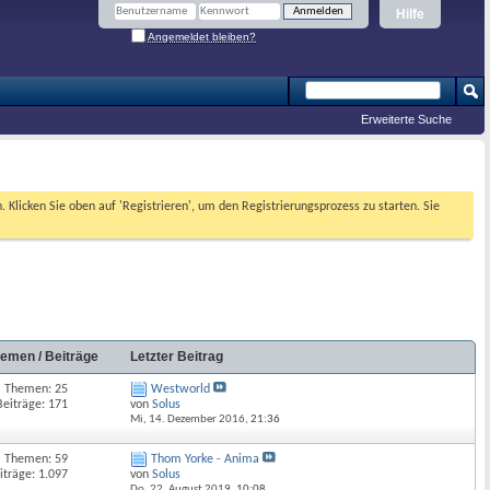
Hilfe
Angemeldet bleiben?
Erweiterte Suche
. Klicken Sie oben auf 'Registrieren', um den Registrierungsprozess zu starten. Sie
emen / Beiträge
Letzter Beitrag
Themen: 25
Westworld
Beiträge: 171
von
Solus
Mi, 14. Dezember 2016,
21:36
Themen: 59
Thom Yorke - Anima
iträge: 1.097
von
Solus
Do, 22. August 2019,
10:08