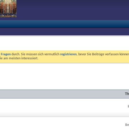
e Fragen
durch. Sie müssen sich vermutlich
registrieren
, bevor Sie Beiträge verfassen können
ie am meisten interessiert.
Th
Be