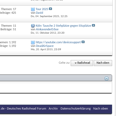
Themen: 17
Tour 2025
Beiträge: 425
von
David
Do, 04. September 2025,
12:25
Themen: 11
Köln: Tausche 2 Stehplätze gegen Sitzplätze
Beiträge: 51
von
AinkavonderErbse
Do, 11. Oktober 2012,
23:20
hemen: 1.192
https://youtube.com/devicesupport
iträge: 1.192
von
DeadAirSpace
Mo, 20. April 2015,
23:09
Gehe zu:
Radiohead
Nach oben
.de - Deutsches Radiohead Forum
Archiv
Datenschutzerklärung
Nach oben