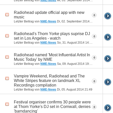
Letzter Beitrag von
NME-News
Mi, 03. September 2014
01:29
Radiohead update official app with new
0
music
Letzter Beitrag von
NME-News
Di, 02. September 2014
08:05
Radiohead's Thom Yorke plays suprise DJ
0
set in Los Angeles - watch
Letzter Beitrag von
NME-News
So, 31. August 2014
14:08
Radiohead named 'Most Influential Artist In
0
Music Today' by NME
Letzter Beitrag von
NME-News
Sa, 09. August 2014
19:01
Vampire Weekend, Radiohead and The
White Stripes feature on landmark XL
0
Recordings compilation
Letzter Beitrag von
NME-News
Di, 05. August 2014
21:49
Festival organiser confirms 30 people were
at Thom Yorke's DJ set in Cornwall, denies
0
'barndancing'