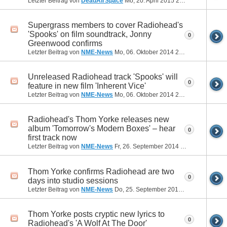
Letzter Beitrag von
DeadAirSpace
Mo, 20. April 2015
23:09
Supergrass members to cover Radiohead's
'Spooks' on film soundtrack, Jonny
0
Greenwood confirms
Letzter Beitrag von
NME-News
Mo, 06. Oktober 2014
23:45
Unreleased Radiohead track 'Spooks' will
0
feature in new film 'Inherent Vice'
Letzter Beitrag von
NME-News
Mo, 06. Oktober 2014
23:45
Radiohead's Thom Yorke releases new
album 'Tomorrow's Modern Boxes' – hear
0
first track now
Letzter Beitrag von
NME-News
Fr, 26. September 2014
21:56
Thom Yorke confirms Radiohead are two
0
days into studio sessions
Letzter Beitrag von
NME-News
Do, 25. September 2014
20:32
Thom Yorke posts cryptic new lyrics to
0
Radiohead's 'A Wolf At The Door'