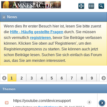
News
Wenn dies Ihr erster Besuch hier ist, lesen Sie bitte zuerst
die
Hilfe - Häufig gestellte Fragen
durch. Sie müssen
sich vermutlich
registrieren
, bevor Sie Beiträge verfassen
können. Klicken Sie oben auf 'Registrieren', um den
Registrierungsprozess zu starten. Sie können auch jetzt
schon Beiträge lesen. Suchen Sie sich einfach das Forum
aus, das Sie am meisten interessiert.
1
2
3
4
5
6
7
8
9
10
11
12
13
14
15
16
17
18
19
20
Themen
21
22
23
24
25
26
https://youtube.com/devicesupport
0