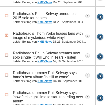
Letzter Beitrag von
NME-News
Do, 25. September 2014
20:32
Radiohead's Philip Selway announces
0
2015 solo tour dates
Letzter Beitrag von
NME-News
Di, 23. September 2014
11:35
Radiohead's Thom Yorke teases fans with
0
image of mysterious white vinyl
Letzter Beitrag von
NME-News
Di, 23. September 2014
11:35
Radiohead's Philip Selway streams new
0
solo single 'It Will End In Tears' - listen
Letzter Beitrag von
NME-News
Mi, 10. September 2014
14:16
Radiohead drummer Phil Selway says
0
band's best album 'is still to come'
Letzter Beitrag von
NME-News
Do, 04. September 2014
10:06
Radiohead drummer Phil Selway says
'now feels right' time to start recording new
0
album