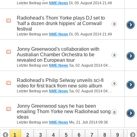
Letzter Beitrag von
NME-News
Di, 05. August 2014
21:49
Radiohead's Thom Yorke plays DJ set to
'half a dozen drunk hippies' at Cornwall
0
festival
Letzter Beitrag von
NME-News
Di, 05. August 2014
21:49
Jonny Greenwood's collaboration with
Australian Chamber Orchestra to be
0
revealed on European tour
Letzter Beitrag von
NME-News
Sa, 02. August 2014
04:06
Radiohead's Philip Selway unveils sci-fi
0
video for first track from new solo album
Letzter Beitrag von
NME-News
Sa, 02. August 2014
04:06
Jonny Greenwood says he has been
emailing Thom Yorke new Radiohead song
0
ideas
Letzter Beitrag von
NME-News
Mo, 21. Juli 2014
09:36
1
2
3
4
5
6
7
8
9
10