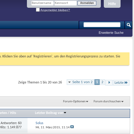
Hilfe
Angemeldet bleiben?
Erweiterte Suche
. Klicken Sie oben auf 'Registrieren', um den Registrierungsprozess zu starten. Sie
Seite 1 von 2
1
2
Zeige Themen 1 bis 20 von 26
Letzte
Forum-Optionen
Forum durchsuchen
rten
/
Hits
Letzter Beitrag von
Antworten: 60
Solus
Hits: 1.149.877
Mi, 11. März 2015,
11:14