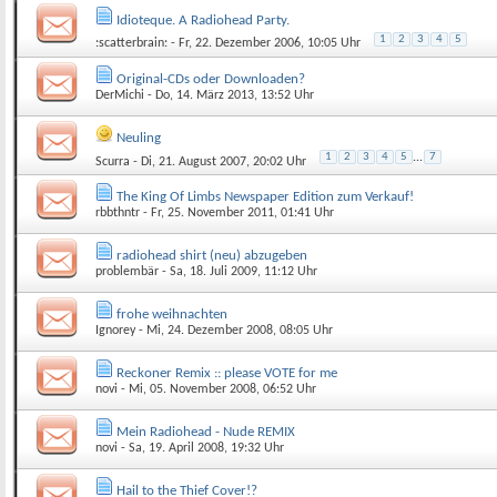
Idioteque. A Radiohead Party.
1
2
3
4
5
:scatterbrain:
- Fr, 22. Dezember 2006, 10:05 Uhr
Original-CDs oder Downloaden?
DerMichi
- Do, 14. März 2013, 13:52 Uhr
Neuling
1
2
3
4
5
...
7
Scurra
- Di, 21. August 2007, 20:02 Uhr
The King Of Limbs Newspaper Edition zum Verkauf!
rbbthntr
- Fr, 25. November 2011, 01:41 Uhr
radiohead shirt (neu) abzugeben
problembär
- Sa, 18. Juli 2009, 11:12 Uhr
frohe weihnachten
Ignorey
- Mi, 24. Dezember 2008, 08:05 Uhr
Reckoner Remix :: please VOTE for me
novi
- Mi, 05. November 2008, 06:52 Uhr
Mein Radiohead - Nude REMIX
novi
- Sa, 19. April 2008, 19:32 Uhr
Hail to the Thief Cover!?