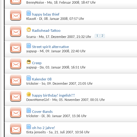
BennyNoise
- Mo, 18. Februar 2008, 18:47 Uhr
happy bday thief
KlausK
- Di, 08. Januar 2008, 07:57 Uhr
Radiohead-Tattoo
1
2
Scurra
- Mo, 17. Dezember 2007, 21:32 Uhr
Street spirit alternative
yupyup
- Mi, 09. Januar 2008, 22:40 Uhr
Creep
yupyup
- Do, 03. Januar 2008, 16:51 Uhr
Kalender 08
trickster
- So, 09. Dezember 2007, 21:05 Uhr
happy birthday! ingelish!!!
DownHomeGirl
- Mo, 05. November 2007, 00:31 Uhr
Cover-Bands
trickster
- Di, 30. Januar 2007, 15:36 Uhr
oh ho 2 jahre!
tinta jenseits
- Sa, 21. Juli 2007, 10:56 Uhr