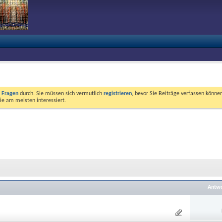
e Fragen
durch. Sie müssen sich vermutlich
registrieren
, bevor Sie Beiträge verfassen können
ie am meisten interessiert.
Antwo