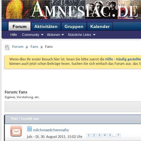
Forum
Aktivitäten
Gruppen
Kalender
Hilfe
Community
Aktionen
Nützliche Links
Forum
Fans
Fans
Wenn dies Ihr erster Besuch hier ist, lesen Sie bitte zuerst die
Hilfe - Häufig gestellt
können auch jetzt schon Beiträge lesen. Suchen Sie sich einfach das Forum aus, das S
Forum:
Fans
Eigenes, Vorstellung, etc.
Titel
/
Erstellt von
milchmaedchenmafia
1
2
3
4
5
...
7
juls
- Di, 30. August 2011, 15:02 Uhr