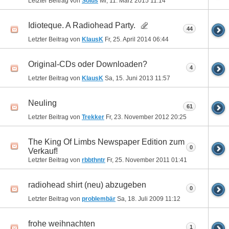
Letzter Beitrag von
Solus
Mi, 11. März 2015
11:14
Idioteque. A Radiohead Party.
44
Letzter Beitrag von
KlausK
Fr, 25. April 2014
06:44
Original-CDs oder Downloaden?
4
Letzter Beitrag von
KlausK
Sa, 15. Juni 2013
11:57
Neuling
61
Letzter Beitrag von
Trekker
Fr, 23. November 2012
20:25
The King Of Limbs Newspaper Edition zum
0
Verkauf!
Letzter Beitrag von
rbbthntr
Fr, 25. November 2011
01:41
radiohead shirt (neu) abzugeben
0
Letzter Beitrag von
problembär
Sa, 18. Juli 2009
11:12
frohe weihnachten
1