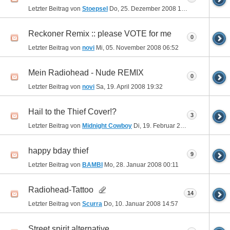
Letzter Beitrag von
Stoepsel
Do, 25. Dezember 2008
19:03
Reckoner Remix :: please VOTE for me
0
Letzter Beitrag von
novi
Mi, 05. November 2008
06:52
Mein Radiohead - Nude REMIX
0
Letzter Beitrag von
novi
Sa, 19. April 2008
19:32
Hail to the Thief Cover!?
3
Letzter Beitrag von
Midnight Cowboy
Di, 19. Februar 2008
16:17
happy bday thief
9
Letzter Beitrag von
BAMBI
Mo, 28. Januar 2008
00:11
Radiohead-Tattoo
14
Letzter Beitrag von
Scurra
Do, 10. Januar 2008
14:57
Street spirit alternative