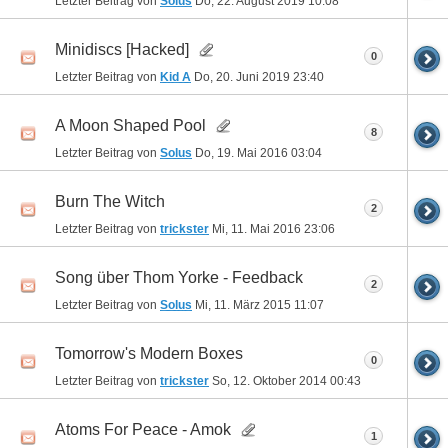
Letzter Beitrag von
Solus
Do, 22. August 2019
10:08
Minidiscs [Hacked]
0
Letzter Beitrag von
Kid A
Do, 20. Juni 2019
23:40
A Moon Shaped Pool
8
Letzter Beitrag von
Solus
Do, 19. Mai 2016
03:04
Burn The Witch
2
Letzter Beitrag von
trickster
Mi, 11. Mai 2016
23:06
Song über Thom Yorke - Feedback
2
Letzter Beitrag von
Solus
Mi, 11. März 2015
11:07
Tomorrow's Modern Boxes
0
Letzter Beitrag von
trickster
So, 12. Oktober 2014
00:43
Atoms For Peace - Amok
1