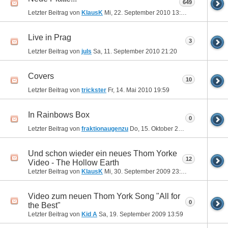
649
Letzter Beitrag von
KlausK
Mi, 22. September 2010
13:35
Live in Prag
3
Letzter Beitrag von
juls
Sa, 11. September 2010
21:20
Covers
10
Letzter Beitrag von
trickster
Fr, 14. Mai 2010
19:59
In Rainbows Box
0
Letzter Beitrag von
fraktionaugenzu
Do, 15. Oktober 2009
11:20
Und schon wieder ein neues Thom Yorke
12
Video - The Hollow Earth
Letzter Beitrag von
KlausK
Mi, 30. September 2009
23:28
Video zum neuen Thom York Song "All for
0
the Best"
Letzter Beitrag von
Kid A
Sa, 19. September 2009
13:59