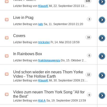
649
Letzter Beitrag von
KlausK
Mi, 22. September 2010
13:35
Live in Prag
3
Letzter Beitrag von
juls
Sa, 11. September 2010
21:20
Covers
10
Letzter Beitrag von
trickster
Fr, 14. Mai 2010
19:59
In Rainbows Box
0
Letzter Beitrag von
fraktionaugenzu
Do, 15. Oktober 2009
11:20
Und schon wieder ein neues Thom Yorke
12
Video - The Hollow Earth
Letzter Beitrag von
KlausK
Mi, 30. September 2009
23:28
Video zum neuen Thom York Song "All for
0
the Best"
Letzter Beitrag von
Kid A
Sa, 19. September 2009
13:59