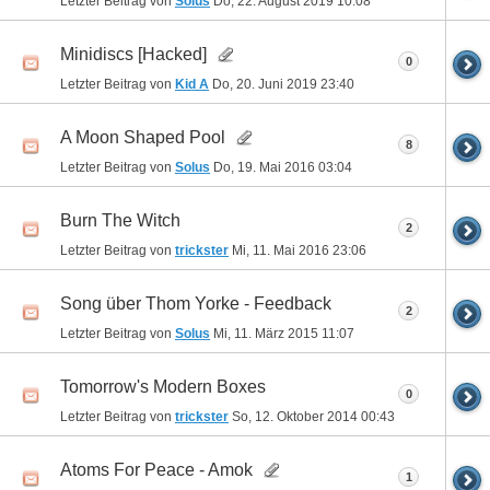
Letzter Beitrag von
Solus
Do, 22. August 2019
10:08
Minidiscs [Hacked]
0
Letzter Beitrag von
Kid A
Do, 20. Juni 2019
23:40
A Moon Shaped Pool
8
Letzter Beitrag von
Solus
Do, 19. Mai 2016
03:04
Burn The Witch
2
Letzter Beitrag von
trickster
Mi, 11. Mai 2016
23:06
Song über Thom Yorke - Feedback
2
Letzter Beitrag von
Solus
Mi, 11. März 2015
11:07
Tomorrow's Modern Boxes
0
Letzter Beitrag von
trickster
So, 12. Oktober 2014
00:43
Atoms For Peace - Amok
1