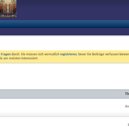
e Fragen
durch. Sie müssen sich vermutlich
registrieren
, bevor Sie Beiträge verfassen können
ie am meisten interessiert.
Th
Be