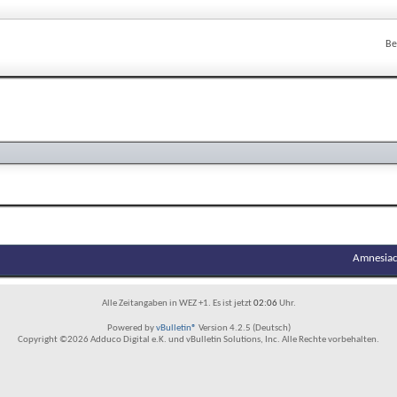
Be
Amnesiac
Alle Zeitangaben in WEZ +1. Es ist jetzt
02:06
Uhr.
Powered by
vBulletin®
Version 4.2.5 (Deutsch)
Copyright ©2026 Adduco Digital e.K. und vBulletin Solutions, Inc. Alle Rechte vorbehalten.