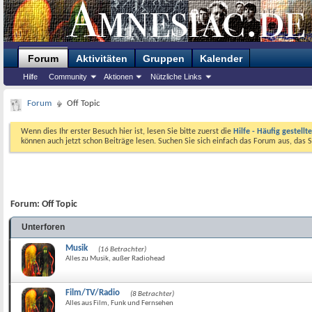
Forum
Aktivitäten
Gruppen
Kalender
Hilfe
Community
Aktionen
Nützliche Links
Forum
Off Topic
Wenn dies Ihr erster Besuch hier ist, lesen Sie bitte zuerst die
Hilfe - Häufig gestellt
können auch jetzt schon Beiträge lesen. Suchen Sie sich einfach das Forum aus, das S
Forum:
Off Topic
Unterforen
Musik
(16 Betrachter)
Alles zu Musik, außer Radiohead
Film/TV/Radio
(8 Betrachter)
Alles aus Film, Funk und Fernsehen