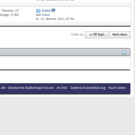
Themen: 57
Hobby
iträge: 3.762
von
Solus
Di, 12. Oktober 2021,
07:46
Gehe zu:
Off Topic
Nach oben
.de - Deutsches Radiohead Forum
Archiv
Datenschutzerklärung
Nach oben