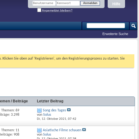
Hilfe
Angemeldet bleiben?
Erweiterte Suche
. Klicken Sie oben auf 'Registrieren', um den Registrierungsprozess zu starten. Sie
emen / Beiträge
Letzter Beitrag
Themen: 69
Song des Tages
iträge: 3.298
von
Solus
Di, 12. Oktober 2021,
07:42
Themen: 11
Asiatische Filme schauen
Beiträge: 908
von
Solus
Di, 12. Oktober 2021,
07:38