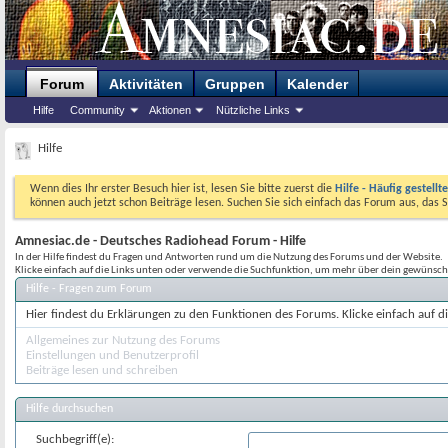
Forum
Aktivitäten
Gruppen
Kalender
Hilfe
Community
Aktionen
Nützliche Links
Hilfe
Wenn dies Ihr erster Besuch hier ist, lesen Sie bitte zuerst die
Hilfe - Häufig gestellt
können auch jetzt schon Beiträge lesen. Suchen Sie sich einfach das Forum aus, das S
Amnesiac.de - Deutsches Radiohead Forum - Hilfe
In der Hilfe findest du Fragen und Antworten rund um die Nutzung des Forums und der Website.
Klicke einfach auf die Links unten oder verwende die Suchfunktion, um mehr über dein gewünsch
Hilfe - Fragen zum Forum
Hier findest du Erklärungen zu den Funktionen des Forums. Klicke einfach auf 
Allgemeines zur Nutzung des Forums
Einstellungen und Benutzerprofil
Beiträge lesen und schreiben
Hilfe durchsuchen
Suchbegriff(e):