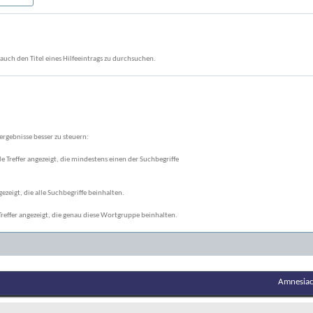
auch den Titel eines Hilfeeintrags zu durchsuchen.
rgebnisse besser zu steuern:
le Treffer angezeigt, die mindestens einen der Suchbegriffe
gezeigt, die alle Suchbegriffe beinhalten.
reffer angezeigt, die genau diese Wortgruppe beinhalten.
Amnesiac