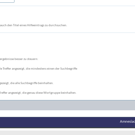
auch den Titel eines Hilfeeintrags zu durchsuchen.
rgebnisse besser zu steuern:
le Treffer angezeigt, die mindestens einen der Suchbegriffe
gezeigt, die alle Suchbegriffe beinhalten.
reffer angezeigt, die genau diese Wortgruppe beinhalten.
Amnesiac