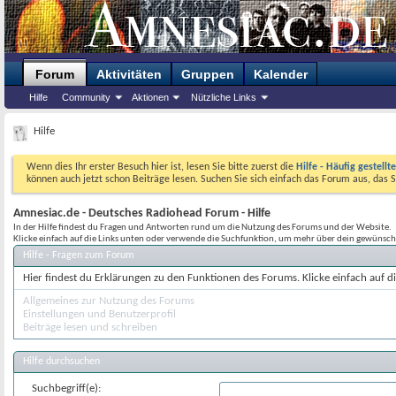
Forum
Aktivitäten
Gruppen
Kalender
Hilfe
Community
Aktionen
Nützliche Links
Hilfe
Wenn dies Ihr erster Besuch hier ist, lesen Sie bitte zuerst die
Hilfe - Häufig gestellt
können auch jetzt schon Beiträge lesen. Suchen Sie sich einfach das Forum aus, das S
Amnesiac.de - Deutsches Radiohead Forum - Hilfe
In der Hilfe findest du Fragen und Antworten rund um die Nutzung des Forums und der Website.
Klicke einfach auf die Links unten oder verwende die Suchfunktion, um mehr über dein gewünsch
Hilfe - Fragen zum Forum
Hier findest du Erklärungen zu den Funktionen des Forums. Klicke einfach auf 
Allgemeines zur Nutzung des Forums
Einstellungen und Benutzerprofil
Beiträge lesen und schreiben
Hilfe durchsuchen
Suchbegriff(e):