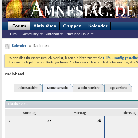
Forum
Aktivitäten
Gruppen
Kalender
Hilfe
Community
Aktionen
Nützliche Links
Kalender
Radiohead
Wenn dies Ihr erster Besuch hier ist, lesen Sie bitte zuerst die
Hilfe - Häufig gestellt
können auch jetzt schon Beiträge lesen. Suchen Sie sich einfach das Forum aus, das S
Radiohead
Jahresansicht
Monatsansicht
Wochenansicht
Tagesansicht
Oktober 2015
Sonntag
Montag
Dienstag
→
27
28