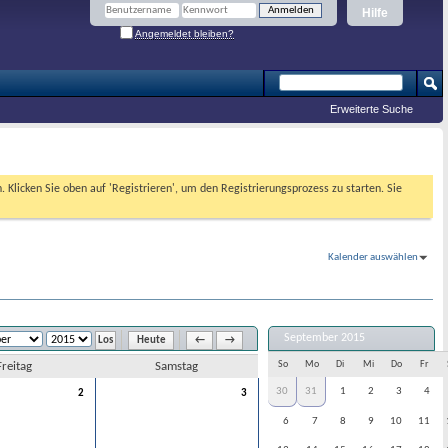
Hilfe
Angemeldet bleiben?
Erweiterte Suche
. Klicken Sie oben auf 'Registrieren', um den Registrierungsprozess zu starten. Sie
Kalender auswählen
September 2015
Heute
←
→
Freitag
Samstag
So
Mo
Di
Mi
Do
Fr
30
31
1
2
3
4
2
3
6
7
8
9
10
11