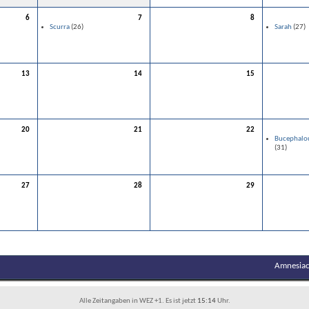
6
7
8
Scurra
(26)
Sarah
(27)
13
14
15
20
21
22
Bucephalo
(31)
27
28
29
Amnesiac
Alle Zeitangaben in WEZ +1. Es ist jetzt
15:14
Uhr.