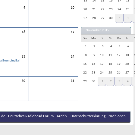
13
14
15
16
17
18
9
10
20
21
22
23
24
25
27
28
29
30
1
2
November 2015
16
17
So
Mo
Di
Mi
Do
Fr
1
2
3
4
5
6
8
9
10
11
12
13
23
24
usBouncingBall
15
16
17
18
19
20
22
23
24
25
26
27
30
31
29
30
1
2
3
4
.de - Deutsches Radiohead Forum
Archiv
Datenschutzerklärung
Nach oben