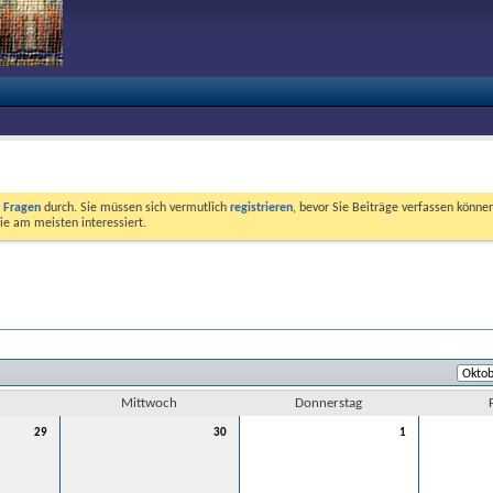
e Fragen
durch. Sie müssen sich vermutlich
registrieren
, bevor Sie Beiträge verfassen können
ie am meisten interessiert.
Mittwoch
Donnerstag
29
30
1