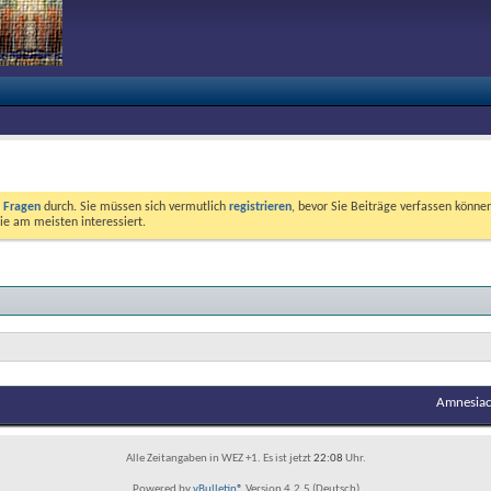
e Fragen
durch. Sie müssen sich vermutlich
registrieren
, bevor Sie Beiträge verfassen können
ie am meisten interessiert.
Amnesiac
Alle Zeitangaben in WEZ +1. Es ist jetzt
22:08
Uhr.
Powered by
vBulletin®
Version 4.2.5 (Deutsch)