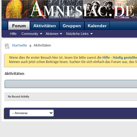
Forum
Aktivitäten
Gruppen
Kalender
Hilfe
Community
Aktionen
Nützliche Links
Startseite
Aktivitäten
Wenn dies Ihr erster Besuch hier ist, lesen Sie bitte zuerst die
Hilfe - Häufig gestellt
können auch jetzt schon Beiträge lesen. Suchen Sie sich einfach das Forum aus, das S
Aktivitäten
No Recent Activity