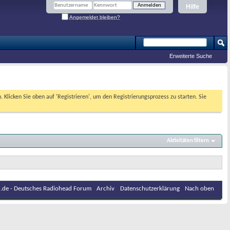
Hilfe
Angemeldet bleiben?
Erweiterte Suche
. Klicken Sie oben auf 'Registrieren', um den Registrierungsprozess zu starten. Sie
Aktivitäten filtern
.de - Deutsches Radiohead Forum
Archiv
Datenschutzerklärung
Nach oben